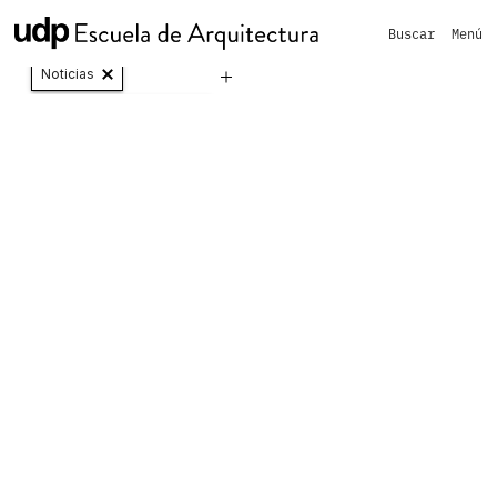
Buscar
Menú
Vinculación con el medio y Extensión
Noticias
T1 + T2 Orden y Espacio
T1 + T2
Orden y
Espacio
20 / 12 / 2021