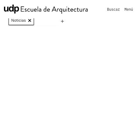
Buscar
Menú
Vinculación con el medio y Extensión
Noticias
Opción Inicio Magíster de Continuidad
Opción
Inicio
Magíster
de
Continuidad