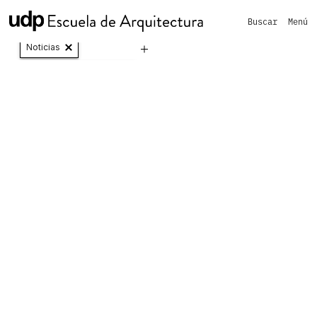
Buscar
Menú
Vinculación con el medio y Extensión
Noticias
Curso de Formación General
Curso
de
Formación
General
20 / 12 / 2021