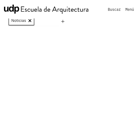
Buscar
Menú
Vinculación con el medio y Extensión
Noticias
Curso de Formación General
Curso
de
Formación
General
20 / 12 / 2021