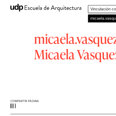
Vinculación con el medi
micaela.vasquez.camal
micaela.vasqu
Micaela Vasqu
COMPARTIR PÁGINA