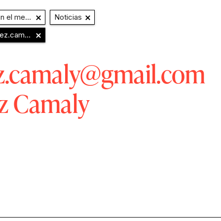
o y Extensión
Noticias
y@gmail.com
Micaela Vasquez Camaly
ez.camaly@gmail.com
ez Camaly