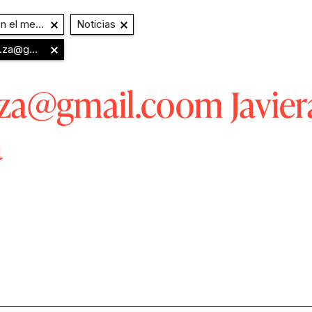
o y Extensión
Noticias
mail.coom
Javiera Miranda Zúñiga
a.za@gmail.coom
Javier
a