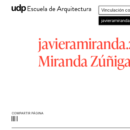
Vinculación con el medi
javieramiranda.za@g
javieramirand
Miranda Zúñig
COMPARTIR PÁGINA