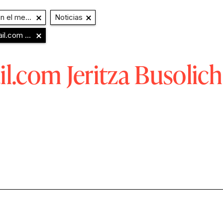
o y Extensión
Noticias
ail.com
Jeritza Busolich Ruiz
il.com
Jeritza Busolich