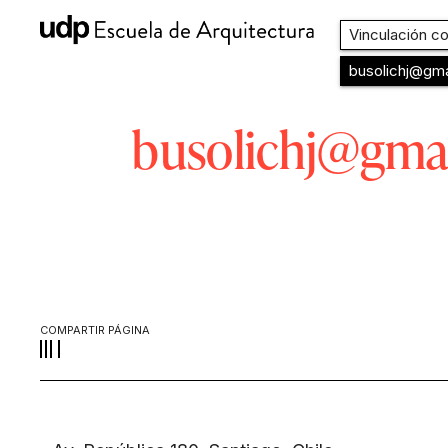
Vinculación con el medi
busolichj@gm
busolichj@gma
COMPARTIR PÁGINA